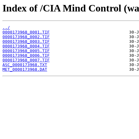
Index of /CIA Mind Control (w
../
0000173968_0001.TIF
0000173968_0002.TIF
0000173968_0003.TIF
0000173968_0004.TIF
0000173968_0005.TIF
0000173968_0006.TIF
0000173968_0007.TIF
ASC_0000173968.TXT
MET_0000173968.DAT